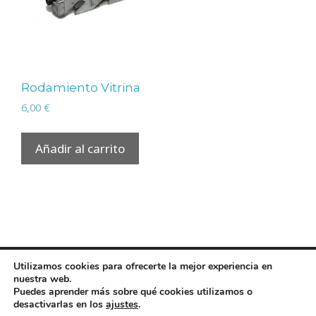
Rodamiento Vitrina
6,00
€
Añadir al carrito
Utilizamos cookies para ofrecerte la mejor experiencia en
Diseño
juangmendez
. Copyright © 2026
AccesoriosVilla
nuestra web.
·
Aviso legal
|
Política de privacidad
|
Política de cookies
Puedes aprender más sobre qué cookies utilizamos o
desactivarlas en los
ajustes
.