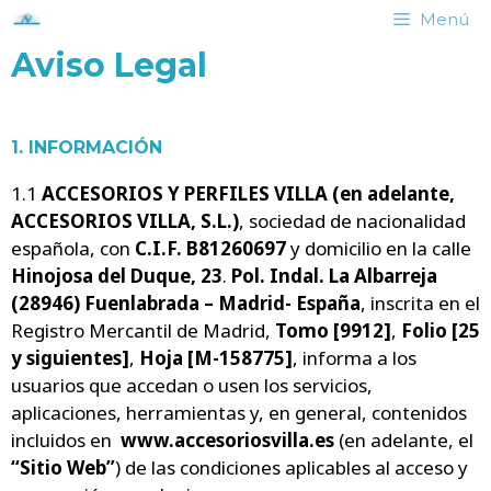
Menú
Aviso Legal
1. INFORMACIÓN
1.1
ACCESORIOS Y PERFILES VILLA (en adelante,
ACCESORIOS VILLA, S.L.)
, sociedad de nacionalidad
española, con
C.I.F. B81260697
y domicilio en la calle
Hinojosa del Duque, 23
.
Pol. Indal. La Albarreja
(28946) Fuenlabrada – Madrid- España
, inscrita en el
Registro Mercantil de Madrid,
Tomo [9912]
,
Folio [25
y siguientes]
,
Hoja [M-158775]
, informa a los
usuarios que accedan o usen los servicios,
aplicaciones, herramientas y, en general, contenidos
incluidos en
www.accesoriosvilla.es
(en adelante, el
“Sitio Web”
) de las condiciones aplicables al acceso y