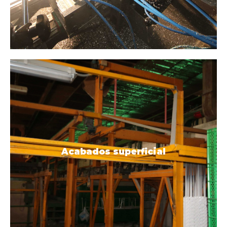
Consúltalo
Acabados superficial
superficial
Acabados