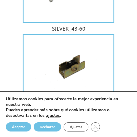
SILVER_43-60
Utilizamos cookies para ofrecerte la mejor experiencia en
RUEDA 7180 FIJA HIERRO
nuestra web.
Puedes aprender más sobre qué cookies utilizamos o
desactivarlas en los
ajustes
.
Cerrar el banner de 
Aceptar
Rechazar
Ajustes