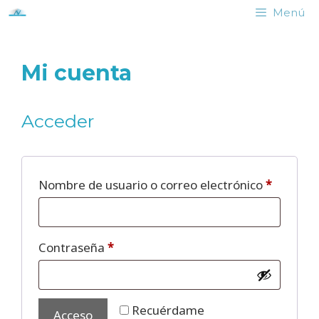
Saltar
Menú
al
contenido
Mi cuenta
Acceder
Obligato
Nombre de usuario o correo electrónico
*
Obligatorio
Contraseña
*
Recuérdame
Acceso